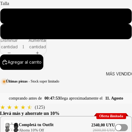
Talla
M
L
Disminuir
Aumentar
cantidad
cantidad
Agregar al carrito
MÁS VENDID
Últimas piezas
- Stock super limitado
comprando antes de
00:47:53
llega aproximadamente el
11. Agosto
★
★
★
★
☆
(125)
Llevá más y ahorrate un 10%
Oferta ilimitada
Completá tu Outfit
2340,00 UYU
Ahorra 10% Off
2600,00 UYU