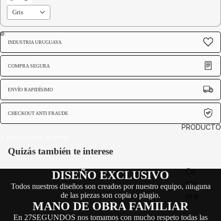
INDUSTRIA URUGUAYA
Abrir
Abrir
imagen
imagen
COMPRA SEGURA
a
a
pantalla
pantalla
ENVÍO RAPIDÍSIMO
completa
completa
CHECKOUT ANTI FRAUDE
PRODUCTO
✓ Hasta 12 cuotas sin interés
Quizás también te interese
Ca
DISEÑO EXCLUSIVO
mp
Todos nuestros diseños son creados por nuestro equipo, ninguna
de las piezas son copia o plagio.
era
MANO DE OBRA FAMILIAR
s
En 27SEGUNDOS nos tomamos con mucho respeto todas las