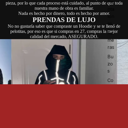
Pa
pieza, por lo que cada proceso está cuidado, al punto de que toda
nuestra mano de obra es familiar.
nta
Nada es hecho por dinero, todo es hecho por amor.
lon
PRENDAS DE LUJO
es
No no gustaría saber que compraste un Hoodie y se te llenó de
pelotitas, por eso es que si compras en 27, compras la mejor
Re
calidad del mercado, ASEGURADO.
me
ras
Bu
zo
s
Co
nju
nto
s
Precio de oferta
$1.300,00
Precio
habitual
$1.500,00
Ac
ces
ori