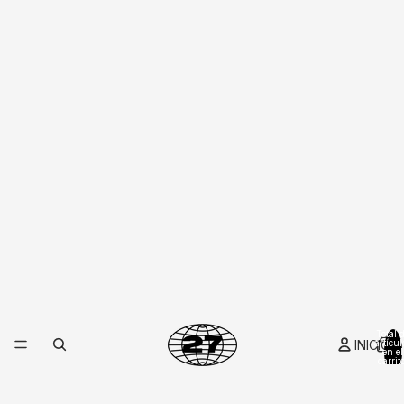
10
%
en tu primera compra
CÓDIGO
FAMILIA27
TU CÓDIGO
COPIAR
Total 
FAMILIA27
INICIO
artícul
en el
carrito
0