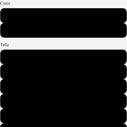
Color
Negro
Blanco
Talla
S
MÁS VENDID
M
L
XL
XS