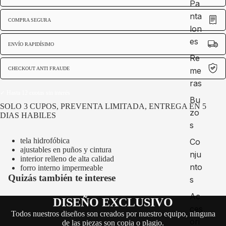
Pa
nta
COMPRA SEGURA
lon
es
ENVÍO RAPIDÍSIMO
Re
CHECKOUT ANTI FRAUDE
me
ras
✓ Hasta 12 cuotas sin interés
Bu
SOLO 3 CUPOS, PREVENTA LIMITADA, ENTREGA EN 5
zo
DIAS HABILES
s
tela hidrofóbica
Co
ajustables en puños y cintura
nju
interior relleno de alta calidad
nto
forro interno impermeable
Quizás también te interese
s
Ac
DISEÑO EXCLUSIVO
ces
Todos nuestros diseños son creados por nuestro equipo, ninguna
ori
de las piezas son copia o plagio.