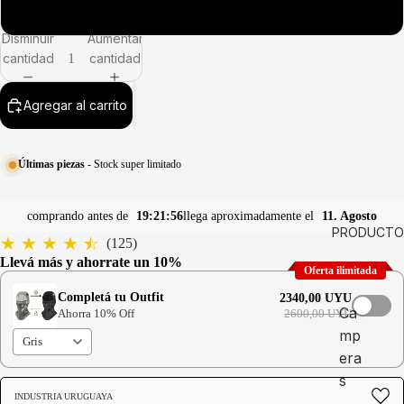
2XL
Abrir
Abrir
Abrir
Abrir
Abrir
Abrir
Disminuir
Aumentar
imagen
imagen
imagen
imagen
imagen
imagen
cantidad
cantidad
a
a
a
a
a
a
pantalla
pantalla
pantalla
pantalla
pantalla
pantalla
completa
completa
completa
completa
completa
completa
Agregar al carrito
Últimas piezas
- Stock super limitado
comprando antes de
19:21:56
llega aproximadamente el
11. Agosto
PRODUCTO
★
★
★
★
☆
(125)
Llevá más y ahorrate un 10%
Oferta ilimitada
Completá tu Outfit
2340,00 UYU
Ca
Ahorra 10% Off
2600,00 UYU
mp
era
s
INDUSTRIA URUGUAYA