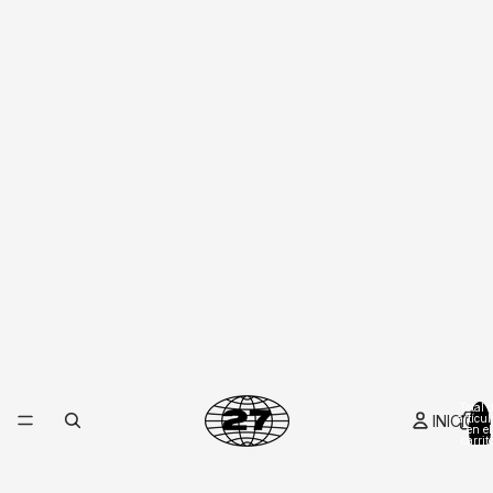
10
%
en tu primera compra
CÓDIGO
FAMILIA27
TU CÓDIGO
COPIAR
Total 
FAMILIA27
INICIO
artícul
en el
carrito
0